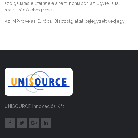
szolgáltatás előfeltétele a fenti honlapon az Ügyfél általi
regisztráció elvégzése.
3
Az IMP
rove az Európai Bizottság által bejegyzett védjegy.
UNISOURCE Innovációs Kft.