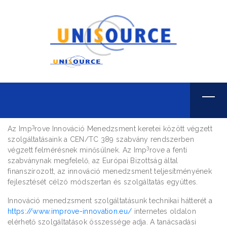
Innováció-menedzsment
Home
Innováció-menedzsment
3
Az Imp
rove Innováció Menedzsment keretei között végzett
szolgáltatásaink a CEN/TC 389 szabvány rendszerben
3
végzett felmérésnek minősülnek. Az Imp
rove a fenti
szabványnak megfelelő, az Európai Bizottság által
finanszírozott, az innováció menedzsment teljesítményének
fejlesztését célzó módszertan és szolgáltatás együttes.
Innováció menedzsment szolgáltatásunk technikai hátterét a
https://www.improve-innovation.eu/
internetes oldalon
elérhető szolgáltatások összessége adja. A tanácsadási